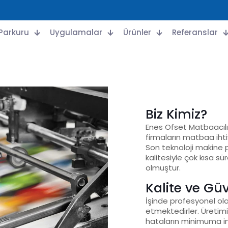
Parkuru
Uygulamalar
Ürünler
Referanslar
Biz Kimiz?
Enes Ofset Matbaacılık
firmaların matbaa ihti
Son teknoloji makine p
kalitesiyle çok kısa s
olmuştur.
Kalite ve Gü
İşinde profesyonel ola
etmektedirler. Üretimi
hataların minimuma in