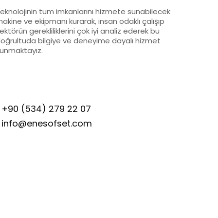
eknolojinin tüm imkanlarını hizmete sunabilecek
akine ve ekipmanı kurarak, insan odaklı çalışıp
ektörün gerekliliklerini çok iyi analiz ederek bu
oğrultuda bilgiye ve deneyime dayalı hizmet
unmaktayız.
+90 (534) 279 22 07
info@enesofset.com